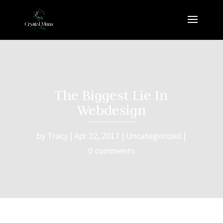
The Biggest Lie In
Webdesign
by
Tracy
Apr 22, 2017
Uncategorized
0 comments