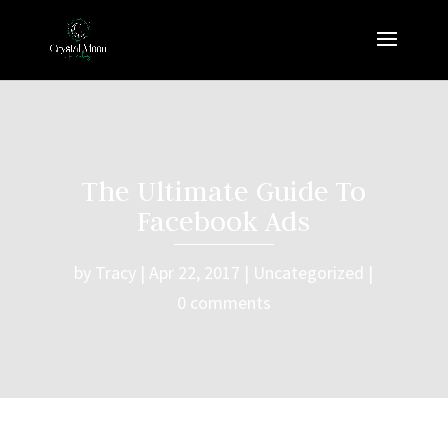
The Ultimate Guide To
Facebook Ads
by
Tracy
Apr 22, 2017
Uncategorized
0 comments